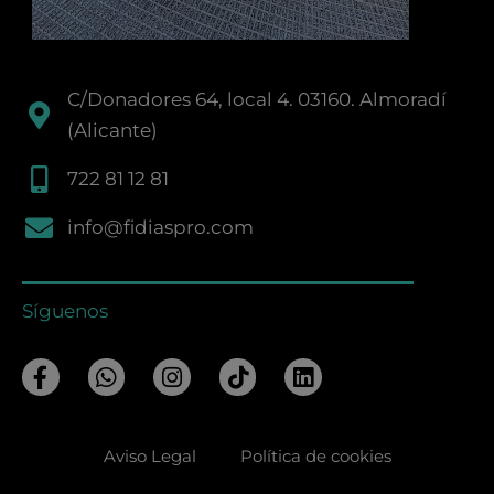
C/Donadores 64, local 4. 03160. Almoradí
(Alicante)
722 81 12 81
info@fidiaspro.com
Síguenos
F
W
I
T
L
a
h
n
i
i
c
a
s
k
n
e
t
t
t
k
Aviso Legal
Política de cookies
b
s
a
o
e
o
a
g
k
d