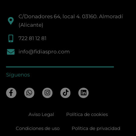
C/Donadores 64, local 4. 03160. Almoradí
(Alicante)
722 81 12 81
info@fidiaspro.com
Síguenos
F
W
I
T
L
a
h
n
i
i
c
a
s
k
n
e
t
t
t
k
Aviso Legal
Política de cookies
b
s
a
o
e
o
a
g
k
d
o
p
r
i
Condiciones de uso
Política de privacidad
k
p
a
n