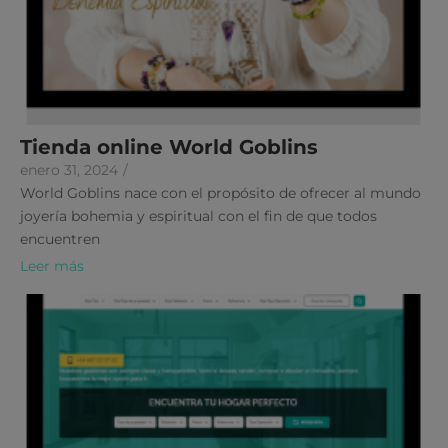
Tienda online World Goblins
enero 31, 2024
/
World Goblins nace con el propósito de ofrecer al mundo
joyería bohemia y espiritual con el fin de que todos
encuentren
Leer más