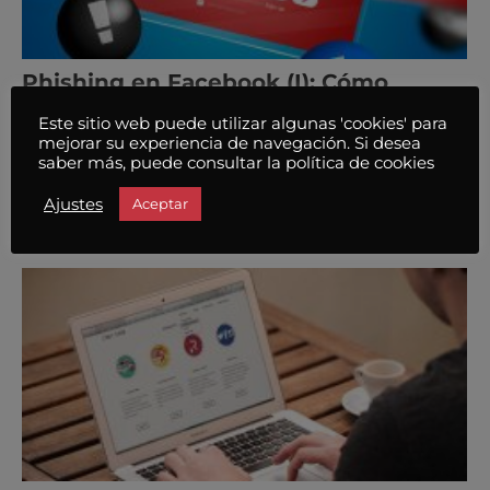
Phishing en Facebook (I): Cómo
proteger tu identidad y cuenta
Este sitio web puede utilizar algunas 'cookies' para
noviembre 15, 2023
/
mejorar su experiencia de navegación. Si desea
Seguro que más de una vez has recibido esos
saber más, puede consultar la política de cookies
inquietantes avisos que afirman que alguien intentó
Ajustes
Aceptar
acceder a tu cuenta
Leer más