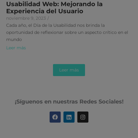
Usabilidad Web: Mejorando la
Experiencia del Usuario
noviembre 9, 2023
/
Cada año, el Día de la Usabilidad nos brinda la
oportunidad de reflexionar sobre un aspecto crítico en el
mundo
Leer más
Leer más
¡Síguenos en nuestras Redes Sociales!
F
L
I
a
i
n
c
n
s
e
k
t
b
e
a