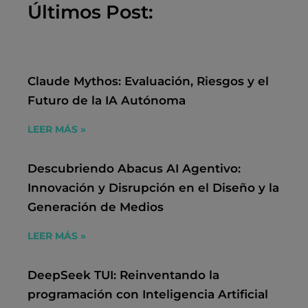
Últimos Post:
o
d
g
o
i
r
k
n
a
m
Claude Mythos: Evaluación, Riesgos y el
Futuro de la IA Autónoma
LEER MÁS »
Descubriendo Abacus AI Agentivo:
Innovación y Disrupción en el Diseño y la
Generación de Medios
LEER MÁS »
DeepSeek TUI: Reinventando la
programación con Inteligencia Artificial