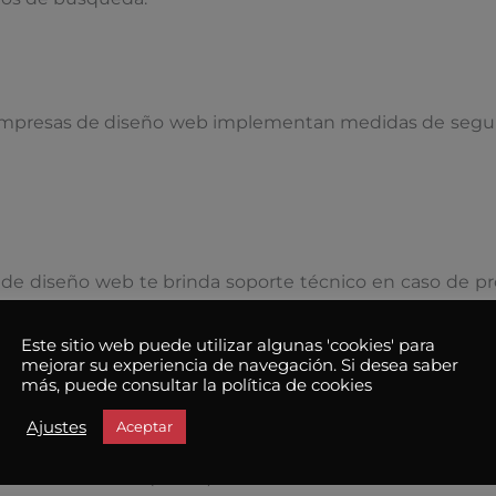
 empresas de diseño web implementan medidas de seguri
 diseño web te brinda soporte técnico en caso de pro
Este sitio web puede utilizar algunas 'cookies' para
mejorar su experiencia de navegación. Si desea saber
más, puede consultar la política de cookies
Ajustes
Aceptar
 diseño web, conocen las normativas y estándares web.
otección de Datos (GDPR).