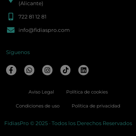
(Alicante)
722 81 12 81
info@fidiaspro.com
Síguenos
F
W
I
T
L
a
h
n
i
i
c
a
s
k
n
e
t
t
t
k
Aviso Legal
Política de cookies
b
s
a
o
e
o
a
g
k
d
o
p
r
i
Condiciones de uso
Política de privacidad
k
p
a
n
-
m
FidiasPro
© 2025
· Todos los Derechos Reservados
f