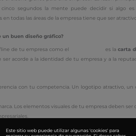
 cinco segundos la mente puede decidir si algo es
en todas las áreas de la empresa tiene que ser atractivo
e un buen diseño gráfico?
ffline de tu empresa como el
diseño online
es la
carta 
er acorde a la identidad de tu empresa y a la reputaci
iferencia con tu competencia. Un logotipo atractivo, un
arca. Los elementos visuales de tu empresa deben ser orig
mpresariales.
epende en gran medida de la imagen de tu marca, lo qu
Este sitio web puede utilizar algunas 'cookies' para
mejorar su experiencia de navegación. Si desea saber