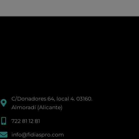
C/Donadores 64, local 4. 03160.
Almoradí (Alicante)
722 81 12 81
info@fidiaspro.com