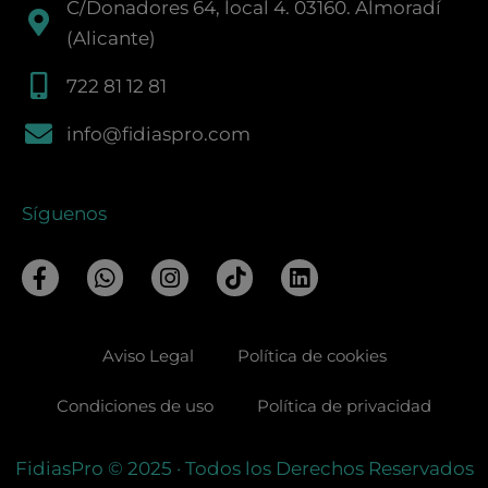
C/Donadores 64, local 4. 03160. Almoradí
(Alicante)
722 81 12 81
info@fidiaspro.com
Síguenos
F
W
I
T
L
a
h
n
i
i
c
a
s
k
n
e
t
t
t
k
Aviso Legal
Política de cookies
b
s
a
o
e
o
a
g
k
d
o
p
r
i
Condiciones de uso
Política de privacidad
k
p
a
n
-
m
FidiasPro
© 2025
· Todos los Derechos Reservados
f