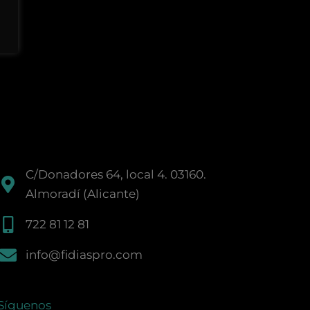
C/Donadores 64, local 4. 03160.
Almoradí (Alicante)
722 81 12 81
info@fidiaspro.com
Síguenos