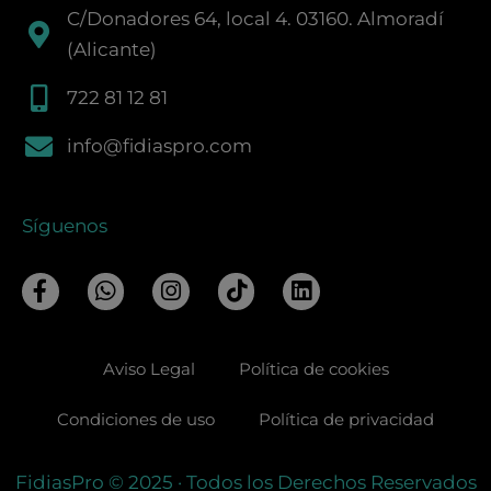
C/Donadores 64, local 4. 03160. Almoradí
(Alicante)
722 81 12 81
info@fidiaspro.com
Síguenos
F
W
I
T
L
a
h
n
i
i
c
a
s
k
n
e
t
t
t
k
Aviso Legal
Política de cookies
b
s
a
o
e
o
a
g
k
d
o
p
r
i
Condiciones de uso
Política de privacidad
k
p
a
n
-
m
FidiasPro
© 2025
· Todos los Derechos Reservados
f