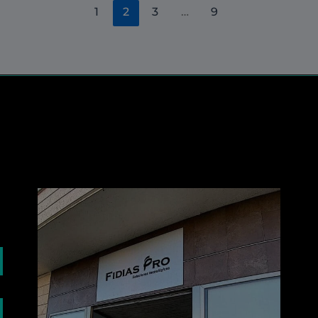
1
2
3
…
9