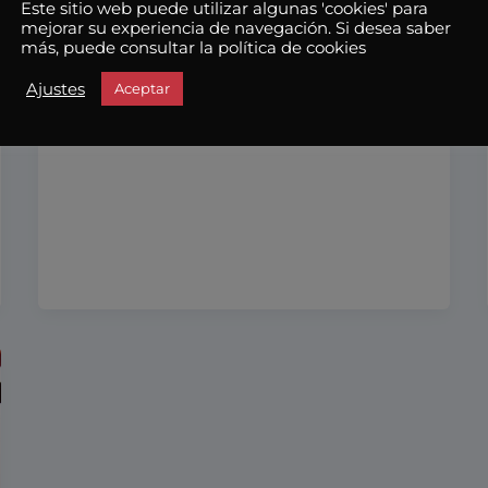
Este sitio web puede utilizar algunas 'cookies' para
Los backlinks son uno de los factores de
mejorar su experiencia de navegación. Si desea saber
más, puede consultar la política de cookies
SEO más importantes para mejorar tu
posicionamiento web. Conseguir
Ajustes
Aceptar
enlaces de calidad