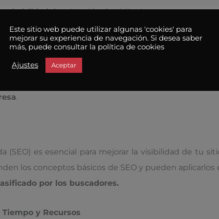
robabilidad de retención de visitantes.
Este sitio web puede utilizar algunas 'cookies' para
mejorar su experiencia de navegación. Si desea saber
más, puede consultar la política de cookies
Ajustes
Aceptar
oca en la apariencia visual del sitio, sino también en 
, aumentar las ventas o mejorar la interacción con el us
resa
.
(SEO) es esencial para mejorar la visibilidad de tu si
en los conceptos básicos de SEO y pueden aplicarlos e
lasificado por los buscadores.
e Tiempo y Recursos